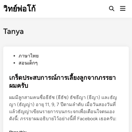
Skip
วิทย์พ่อโก้
Mai
to
Open
Men
Search
content
Tanya
P
ภาษาไทย
o
สอนเด็กๆ
s
t
เกร็ดประสบการณ์การเลี้ยงลูกจากภรรยา
e
ผมครับ
d
ผมมีลูกสามคนชื่อธีธัช (ธีธัช) ธัชธีญา (ธีญา) และธัญ
i
ญา (ธัญญ่า) อายุ 11, 9, 7 ปีตามลำดับ เมื่อวันสองวันที่
n
แล้วธัญญ่าเขียนรายการบนกระจกเพื่อเตือนใจตนเอง
ดังนี้: ภรรยาผมอธิบายไว้อย่างนี้ที่ Facebook เธอครับ: