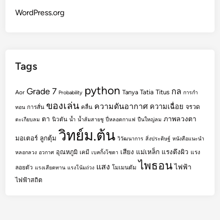
WordPress.org
Tags
python
Grade 7
กล
Tatia
Titus
Tanya
Aor
Probability
การกำ
ของเล่น
ความดันอากาศ
ความเฉื่อย
จรวด
การสั่น
คลื่น
ทอน
ตา
ภาพลวงตา
นิวตัน
ตะเกียบลม
น้ำ
น้ำส้มสายชู
ปี่หลอดกาแฟ
ปืนใหญ่ลม
วิทย์ม.ต้น
มอเตอร์
ลูกตุ้ม
วิวัฒนาการ
สิ่งประดิษฐ์
หนังสือแนะนำ
เสียง
แม่เหล็ก
แรงตึงผิว
อุณหภูมิ
เคมี
แรง
หลอกลวง
อวกาศ
เบคกิ้งโซดา
ไพธอน
แสง
ไฟฟ้า
ลอยตัว
โมเมนตัม
แรงเสียดทาน
แรงโน้มถ่วง
ไฟฟ้าสถิต