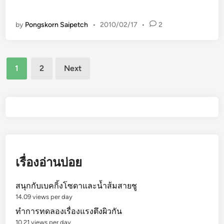
ะ
เ
by
Pongskorn Saipetch
•
2010/02/17
•
2
ป็
น
ใ
Posts
1
2
Next
น
pagination
ง
า
น
วั
ด
เรื่องอ่านบ่อย
สนุกกับเบคกิ้งโซดาและน้ำส้มสายชู
14.09 views per day
ทำการทดลองเรื่องแรงตึงผิวกัน
10.21 views per day