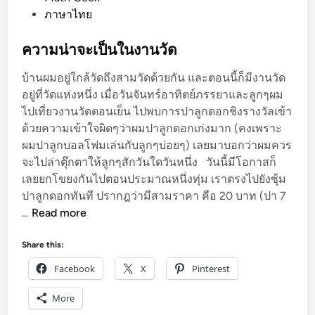
ท
t
ภาษาไทย
รั
e
ล
d
ความน่าจะเป็นในงานวัด
i
บ้านผมอยู่ใกล้วัดถึงสามวัดด้วยกัน และตอนนี้ก็มีงานวัด
n
อยู่ที่วัดแห่งหนึ่ง เมื่อวันจันทร์อาทิตย์ภรรยาและลูกๆผม
ไปเที่ยวงานวัดตอนเย็น ไปพบการปาลูกดอกชิงรางวัลเข้า
ด้วยความเข้าใจผิดๆว่าผมปาลูกดอกเก่งมาก (คงเพราะ
ผมปาลูกบอลโฟมเล่นกับลูกๆบ่อยๆ) เลยมาบอกว่าผมควร
จะไปล่าตุ๊กตาให้ลูกๆสักวันใดวันหนึ่ง วันนี้มีโอกาสก็
เลยยกโขยงกันไปตอนประมาณหนึ่งทุ่ม เราตรงไปยังซุ้ม
ปาลูกดอกทันที ปรากฎว่ามีสามราคา คือ 20 บาท (ปา 7
ค
…
Read more
ว
า
Share this:
ม
Facebook
X
Pinterest
น่
า
More
จ