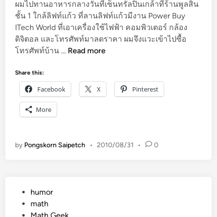
ผมไปทานอาหารกลางวันที่เซ็นทรัลปิ่นเกล้าที่ร้านพูลสิน
ชั้น 1 ใกล้ลิฟท์แก้ว ที่ลานลิฟท์แก้วมีงาน Power Buy
ITech World ที่เอาเครื่องใช้ไฟฟ้า คอมพิวเตอร์ กล้อง
ดิจิตอล และโทรศัพท์มาลดราคา ผมจึงแวะเข้าไปซื้อ
ค
โทรศัพท์บ้าน …
Read more
ว
า
Share this:
ม
Facebook
X
Pinterest
น่
า
More
จ
ะ
เ
by
Pongskorn Saipetch
•
2010/08/31
•
0
ป็
น
ที่
เ
P
humor
ซ็
o
math
น
s
Math Geek