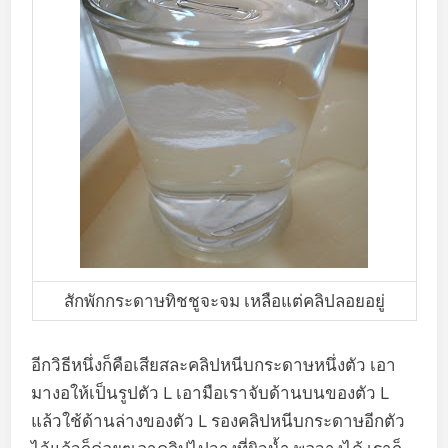
สักพักกระดาษทิชชูจะจม เหลือแต่คลิปลอยอยู่
อีกวิธีหนึ่งก็คือเสียสละคลิปหนีบกระดาษหนึ่งตัว เอา
มางอให้เป็นรูปตัว L เอามือเราจับด้านบนของตัว L
แล้วใช้ด้านล่างของตัว L รองคลิปหนีบกระดาษอีกตัว