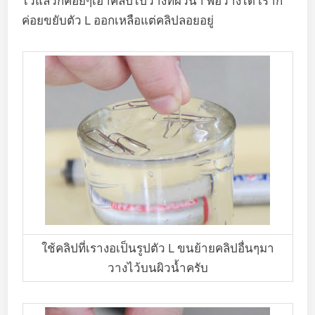
ไว้แล้วก็ค่อยๆเอาคลิปไปวางที่ผิวน้ำ พอวางได้ เราก็
ค่อยขยับตัว L ออกเหลือแต่คลิปลอยอยู่
ใช้คลิปที่เรางอเป็นรูปตัว L ขนย้ายคลิปอื่นๆมา
วางไว้บนผิวน้ำครับ