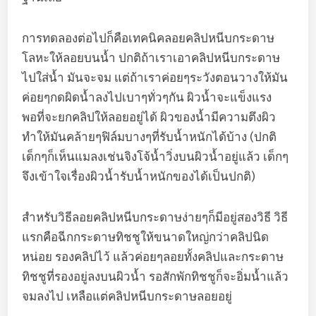
การทดลองต่อไปก็คือเทคนิคลอยคลิปหนีบกระดาษ
โลหะให้ลอยบนน้ำ ปกติถ้าเราเอาคลิปหนีบกระดาษ
ไปใส่น้ำ มันจะจม แต่ถ้าเราค่อยๆระวังตอนวางให้มัน
ค่อยๆกดผิดน้ำลงไปเบาๆทั่วๆกัน ผิวน้ำจะแข็งแรง
พอที่จะยกคลิปให้ลอยอยู่ได้ ผิวของน้ำมีความตึงผิว
ทำให้มันคล้ายๆฟิล์มบางๆที่รับน้ำหนักได้บ้าง (ปกติ
เด็กๆก็เห็นแมลงเช่นจิงโจ้น้ำวิ่งบนผิวน้ำอยู่แล้ว เด็กๆ
จึงเข้าใจเรื่องผิวน้ำรับน้ำหนักของได้เป็นปกติ)
สำหรับวิธีลอยคลิปหนีบกระดาษง่ายๆก็มีอยู่สองวิธี วิธี
แรกคือฉีกกระดาษทิชชูให้ขนาดใหญ่กว่าคลิปนิด
หน่อย รองคลิปไว้ แล้วค่อยๆลอยทั้งคลิปและกระดาษ
ทิชชูที่รองอยู่ลงบนผิวน้ำ รอสักพักทิชชูก็จะอิ่มน้ำแล้ว
จมลงไป เหลือแต่คลิปหนีบกระดาษลอยอยู่