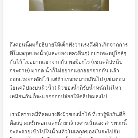
ถึงตอนนี้ผมก็อธิบายให้เด็กฟังว่าแรงตึงผิวเกิดจากการ
ที่โมเลกุลของน้ำ(และของเหลวอื่นๆ) อยากจะอยู่ใกล้ๆ
กันไว้ ไม่อยากแยกจากกัน พอมีอะไร (เช่นคลิปหนีบ
กระดาษ) มากด น้ำก็ไม่อยากแยกออกจากกัน แล้ว
ออกแรงยกคลิปไว้ แต่ถ้าแรงกดมากเกินไป (เข่นตอน
โยนคลิปลงบนผิวน้ำ) ผิวของน้ำก็รับน้ำหนักไม่ไหว
เหมือนกัน ก็จะแยกออกปล่อยให้คลิปจมลงไป
เรามีสารเคมีที่ลดแรงตึงผิวของน้ำได้ ที่เรารู้จักกันดีก็
คือสบู่ ผมซักฟอก และน้ำยาล้างจานนั่นเอง สารพวกนี้
จะละลายเข้าไปในน้ำแล้วโมเลกุลของมันจะไปจับ