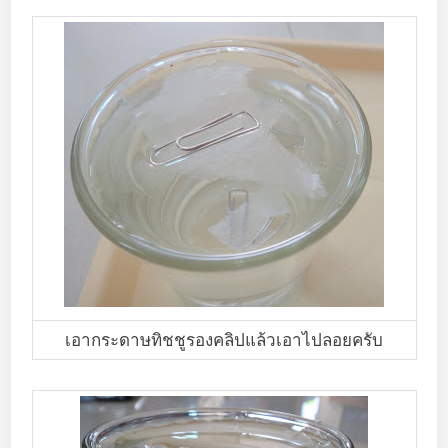
เอากระดาษทิชชูรองคลิปแล้วเอาไปลอยครับ