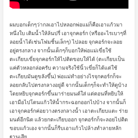
ผมบอกเด็กๆว่ากลเอาไปหลอกพ่อแม่ก็คือเอาแก้วมา
หนึ่งใบ เติมน้ำให้ล้นปรี่ เอาจุกคอร์ก (หรืออะไรเบาๆที่
ลอยน้ำได้เช่นโฟมชิ้นเล็กๆ) ไปลอย จุกคอร์กจะลอย
อยู่ตรงกลาง จากนั้นเด็กๆก็บอกให้พ่อแม่เขี่ยใช้
ตะเกียบเขี่ยจุกคอร์กให้ไปติดขอบให้ได้ (ตะเกียบเป็น
แค่ตัวหลอกล่อครับ ความจริงใช้นิ้วเขี่ยก็ได้แต่ใช้
ตะเกียบมันดูขลังขึ้น) พ่อแม่ทำอย่างไรจุกคอร์กก็จะ
ลอยกลับไปตรงกลางอยู่ดี จากนั้นเด็กๆก็จะทำให้ดูบ้าง
โดยหยิบจุกคอร์กขึ้นมาร่ายมนต์ใส่ แต่ตอนที่หยิบให้
เอามือไปโดนแก้วให้น้ำกระฉอกออกไปบ้าง จากนั้นก็
เอาจุกคอร์กค่อยวางตรงกลางน้ำ เอาตะเกียบแตะ ร่าย
มนต์อีกนิด แล้วยกตะเกียบออก จุกคอร์กก็จะลอยไปติด
ขอบแก้วเอง จากนั้นก็รีบเอาแก้วไปล้างทำลายหลัก
ฐานเสีย