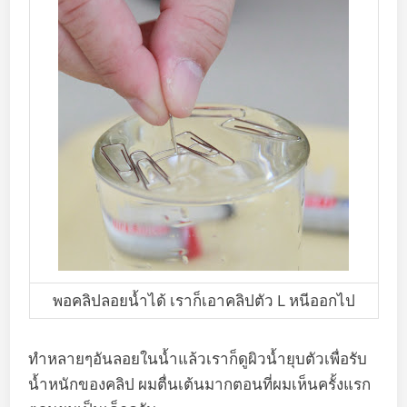
พอคลิปลอยน้ำได้ เราก็เอาคลิปตัว L หนีออกไป
ทำหลายๆอันลอยในน้ำแล้วเราก็ดูผิวน้ำยุบตัวเพื่อรับ
น้ำหนักของคลิป ผมตื่นเต้นมากตอนที่ผมเห็นครั้งแรก