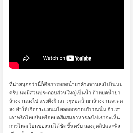
ที่น่าสนุกกว่านี้ก็คือการหยดน้ำยาล้างจานลงไปในนม
ครับ นมมีส่วนประกอบส่วนใหญ่เป็นน้ำ ถ้าหยดน้ำยา
ล้างจานลงไป แรงตึงผิวแถวๆหยดน้ำยาล้างจานจะลด
ลง ทำให้เกิดกระแสนมไหลออกจากบริเวณนั้น ถ้าเรา
เอาพริกไทยป่นหรือหยดสีผสมอาหารลงไปเราจะเห็น
การไหลเวียนของนมได้ชัดขึ้นครับ ลองดูคลิปและฟัง