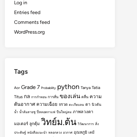
Log in
Entries feed
Comments feed
WordPress.org
Tags
python
Grade 7
Tatia
Tanya
Aor
Probability
ของเล่น
กล
ความ
Titus
การสั่น
คลื่น
การกำทอน
ดันอากาศ
ความเฉื่อย
ตา
จรวด
นิวตัน
ตะเกียบลม
ภาพลวงตา
น้ำ
น้ำส้มสายชู
ปี่หลอดกาแฟ
ปืนใหญ่ลม
วิทย์ม.ต้น
มอเตอร์
ลูกตุ้ม
วิวัฒนาการ
สิ่ง
อุณหภูมิ
เคมี
ประดิษฐ์
หนังสือแนะนำ
หลอกลวง
อวกาศ