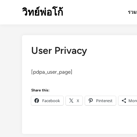
Skip
วิทย์พ่อโก้
to
รวมท
content
User Privacy
[pdpa_user_page]
Share this:
Facebook
X
Pinterest
Mor