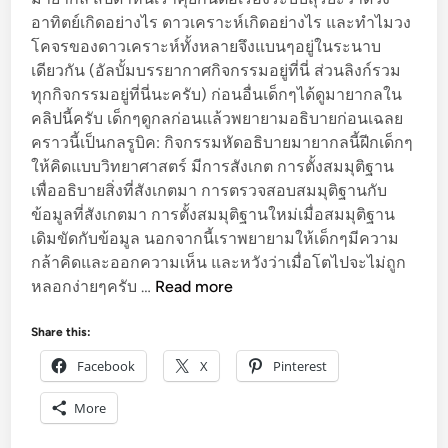
า
อาทิตย์เกิดอย่างไร ดาวเคราะห์เกิดอย่างไร และทำไมวง
ง
โคจรของดาวเคราะห์ทั้งหลายจึงแบนๆอยู่ในระนาบ
ๆ
เดียวกัน (อัลบั้มบรรยากาศกิจกรรมอยู่ที่นี่ ส่วนลิงก์รวม
ทุกกิจกรรมอยู่ที่นี่นะครับ) ก่อนอื่นเด็กๆได้ดูมายากลใน
คลิปนี้ครับ เด็กๆดูกลก่อนแล้วพยายามอธิบายก่อนเฉลย
คราวนี้เป็นกลรูบิค: กิจกรรมหัดอธิบายมายากลนี้ฝีกเด็กๆ
ให้คิดแบบวิทยาศาสตร์ มีการสังเกต การตั้งสมมุติฐาน
เพื่ออธิบายสิ่งที่สังเกตมา การตรวจสอบสมมุติฐานกับ
ข้อมูลที่สังเกตมา การตั้งสมมุติฐานใหม่เมื่อสมมุติฐาน
เดิมขัดกับข้อมูล นอกจากนี้เราพยายามให้เด็กๆมีความ
กล้าคิดและออกความเห็น และหวังว่าเมื่อโตไปจะไม่ถูก
วิ
หลอกง่ายๆครับ …
Read more
ท
ย์
Share this:
ป
Facebook
X
Pinterest
ร
ะ
More
ถ