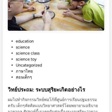
อ
ด
ใ
น
ต
า
แ
P
education
ล
o
science
ะ
s
science class
ภ
t
science toy
า
e
Uncategorized
พ
d
ภาษาไทย
ล
i
สอนเด็กๆ
ว
n
ง
วิทย์ประถม: ระบบสุริยะเกิดอย่างไร
ต
ผมไปทำกิจกรรมวิทย์พ่อโก้ที่ศูนย์การเรียนปฐมธรรม
า
ครับ เด็กๆหัดคิดแบบวิทยาศาสตร์โดยพยายามอธิบาย
ต่
มายากล สัปดาห์นี้เราคุยกันต่อเรื่องระบบสุริยะว่าดวง