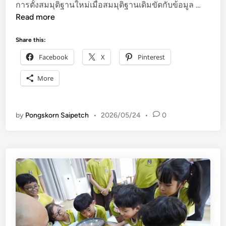
วิ
การตั้งสมมุติฐานใหม่เมื่อสมมุติฐานเดิมขัดกับข้อมูล …
ท
Read more
ย์
ป
Share this:
ร
Facebook
X
Pinterest
ะ
ถ
More
ม
:
ท
by
Pongskorn Saipetch
•
2026/05/24
•
0
ด
ล
อ
ง
ห
า
จุ
ด
บ