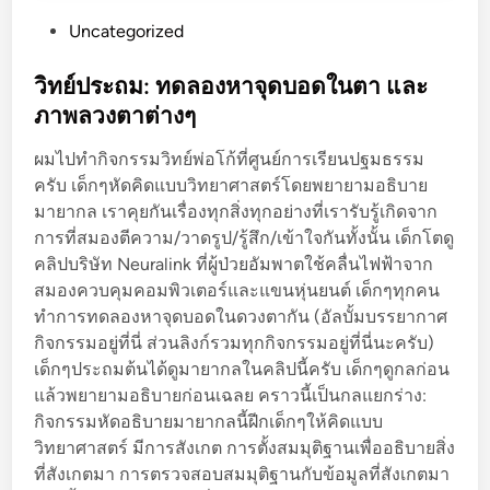
P
Uncategorized
o
s
วิทย์ประถม: ทดลองหาจุดบอดในตา และ
t
ภาพลวงตาต่างๆ
e
ผมไปทำกิจกรรมวิทย์พ่อโก้ที่ศูนย์การเรียนปฐมธรรม
d
ครับ เด็กๆหัดคิดแบบวิทยาศาสตร์โดยพยายามอธิบาย
i
มายากล เราคุยกันเรื่องทุกสิ่งทุกอย่างที่เรารับรู้เกิดจาก
n
การที่สมองตีความ/วาดรูป/รู้สึก/เข้าใจกันทั้งนั้น เด็กโตดู
คลิปบริษัท Neuralink ที่ผู้ป่วยอัมพาตใช้คลื่นไฟฟ้าจาก
สมองควบคุมคอมพิวเตอร์และแขนหุ่นยนต์ เด็กๆทุกคน
ทำการทดลองหาจุดบอดในดวงตากัน (อัลบั้มบรรยากาศ
กิจกรรมอยู่ที่นี่ ส่วนลิงก์รวมทุกกิจกรรมอยู่ที่นี่นะครับ)
เด็กๆประถมต้นได้ดูมายากลในคลิปนี้ครับ เด็กๆดูกลก่อน
แล้วพยายามอธิบายก่อนเฉลย คราวนี้เป็นกลแยกร่าง:
กิจกรรมหัดอธิบายมายากลนี้ฝีกเด็กๆให้คิดแบบ
วิทยาศาสตร์ มีการสังเกต การตั้งสมมุติฐานเพื่ออธิบายสิ่ง
ที่สังเกตมา การตรวจสอบสมมุติฐานกับข้อมูลที่สังเกตมา