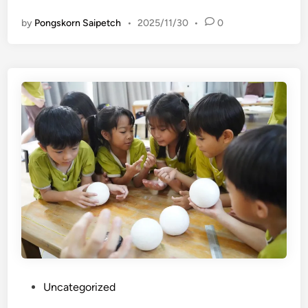
ม
:
by
Pongskorn Saipetch
•
2025/11/30
•
0
ร
ะ
บ
บ
สุ
ริ
ย
ะ
เ
กิ
ด
อ
ย่
า
ง
ไ
P
Uncategorized
ร
o