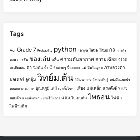
Tags
python
Grade 7
กล
Tatia
Titus
Tanya
Aor
Probability
การกำ
ของเล่น
ความดันอากาศ
ความเฉื่อย
จรวด
การสั่น
คลื่น
ทอน
ตา
ภาพลวงตา
นิวตัน
ตะเกียบลม
น้ำ
น้ำส้มสายชู
ปี่หลอดกาแฟ
ปืนใหญ่ลม
วิทย์ม.ต้น
มอเตอร์
ลูกตุ้ม
วิวัฒนาการ
สิ่งประดิษฐ์
หนังสือแนะนำ
เสียง
แม่เหล็ก
แรงตึงผิว
อุณหภูมิ
เคมี
แรง
หลอกลวง
อวกาศ
เบคกิ้งโซดา
ไพธอน
แสง
ไฟฟ้า
ลอยตัว
โมเมนตัม
แรงเสียดทาน
แรงโน้มถ่วง
ไฟฟ้าสถิต