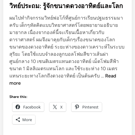
s
วิทย์ประถม: รู้จักขนาดดวงอาทิตย์และโลก
t
ผมไปทำกิจกรรมวิทย์พ่อโก้ที่ศูนย์การเรียนปฐมธรรมมา
e
ครับ เด็กๆหัดคิดแบบวิทยาศาสตร์โดยพยายามอธิบาย
d
มายากล เนื่องจากองค์นี้จะเรียนเนื้อหาเกี่ยวกับ
i
ดาราศาสตร์ ผมจึงมาคุยกับเด็กๆเรื่องขนาดของโลก
n
ขนาดของดวงอาทิตย์ ระยะห่างของดาวเคราะห์ในระบบ
สุริยะ โดยใช้แบบจำลองลูกบอลโฟมสีขาวเส้นผ่า
ศูนย์กลาง 10 เซนติเมตรแทนดวงอาทิตย์ เม็ดโฟมสีฟ้า
ขนาด 1 มิลลิเมตรแทนโลก และใช้ระยะห่าง 10 เมตร
วิ
แทนระยะทางโลกถึงดวงอาทิตย์ เป็นต้นครับ …
Read
ท
more
ย์
ป
Share this:
ร
Facebook
X
Pinterest
ะ
ถ
More
ม
: