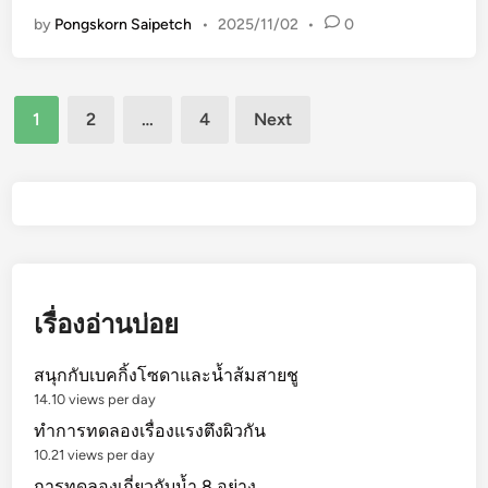
รู้
by
Pongskorn Saipetch
•
2025/11/02
•
0
จั
ก
ข
Posts
1
2
…
4
Next
น
pagination
า
ด
ด
ว
ง
อ
า
เรื่องอ่านบ่อย
ทิ
ต
สนุกกับเบคกิ้งโซดาและน้ำส้มสายชู
ย์
14.10 views per day
แ
ทำการทดลองเรื่องแรงตึงผิวกัน
ล
10.21 views per day
ะ
การทดลองเกี่ยวกับน้ำ 8 อย่าง