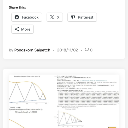
ท
ก
ย์
ร
Share this:
ม
ว
Facebook
X
Pinterest
.
ย
ต้
ก
More
น
ร
:
ะ
โ
ด
by
Pongskorn Saipetch
•
2018/11/02
•
0
ป
า
ร
ษ
แ
แ
ก
ล
ร
ะ
ม
ลู
S
ก
c
บ
r
อ
a
ล
t