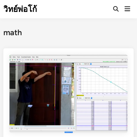
Skip
วิทย์พ่อโก้
Mai
to
Open
Men
Search
content
math