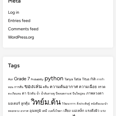
Meta
Log in
Entries feed
Comments feed
WordPress.org
Tags
python
Grade 7
กล
Tatia
Titus
Tanya
Aor
Probability
การกำ
ของเล่น
ความดันอากาศ
ความเฉื่อย
จรวด
การสั่น
คลื่น
ทอน
ตา
ภาพลวงตา
นิวตัน
ตะเกียบลม
น้ำ
น้ำส้มสายชู
ปี่หลอดกาแฟ
ปืนใหญ่ลม
วิทย์ม.ต้น
มอเตอร์
ลูกตุ้ม
วิวัฒนาการ
สิ่งประดิษฐ์
หนังสือแนะนำ
เสียง
แม่เหล็ก
แรงตึงผิว
อุณหภูมิ
เคมี
แรง
หลอกลวง
อวกาศ
เบคกิ้งโซดา