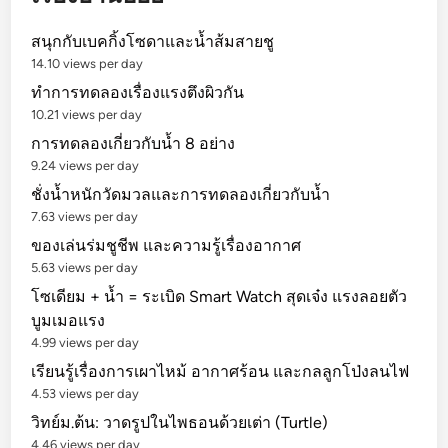
(
า
T
ย
สนุกกับเบคกิ้งโซดาและน้ำส้มสายชู
w
)
14.10 views per day
o
ทำการทดลองเรื่องแรงตึงผิวกัน
T
10.21 views per day
r
การทดลองเกี่ยวกับน้ำ 8 อย่าง
a
9.24 views per day
i
ชั่งน้ำหนักวัดมวลและการทดลองเกี่ยวกับน้ำ
n
7.63 views per day
s
P
ของเล่นร่มชูชีพ และความรู้เรื่องอากาศ
u
5.63 views per day
z
โซเดียม + น้ำ = ระเบิด Smart Watch สุดเจ๋ง แรงลอยตัว
z
บูมเมอแรง
l
4.99 views per day
e
เรียนรู้เรื่องการเผาไหม้ อากาศร้อน และกลลูกโป่งลนไฟ
)
4.53 views per day
แ
วิทย์ม.ต้น: วาดรูปในไพธอนด้วยเต่า (Turtle)
ล
4.46 views per day