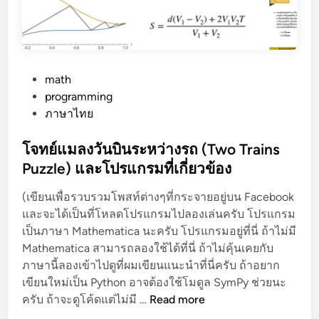
c
h
ห
า
ค
P
math
ว
o
programming
า
s
ภาษาไทย
ม
t
ชั
e
โจทย์แมลงวันบินระหว่างรถ (Two Trains
น
d
Puzzle) และโปรแกรมที่เกี่ยวข้อง
ข
i
อ
(เขียนเพื่อรวบรวมโพสท์ต่างๆที่กระจายอยู่บน Facebook
n
ง
และจะได้เป็นที่โหลดโปรแกรมไปลองเล่นครับ โปรแกรม
จุ
เป็นภาษา Mathematica นะครับ โปรแกรมอยู่ที่นี่ ถ้าไม่มี
ด
Mathematica สามารถลองใช้ได้ที่นี่ ถ้าไม่คุ้นเคยกับ
ตั
ภาษานี้ลองเข้าไปดูที่ผมเขียนแนะนำที่นี่ครับ ถ้าอยาก
ด
เขียนใหม่เป็น Python อาจต้องใช้โมดูล SymPy ช่วยนะ
โ
เ
ครับ ถ้าจะดูโค้ดแต่ไม่มี …
Read more
จ
ส้