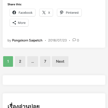
ท
น
Share this:
ย์
ต
Facebook
X
Pinterest
แ
ร
ม
ง
More
ล
,
ง
ป
วั
ร
by
Pongskorn Saipetch
•
2018/07/23
•
0
น
ะ
บิ
ม
น
า
Posts
1
2
…
7
Next
ร
ณ
pagination
ะ
ค่
ห
า
ว่
π
า
(
ง
ค่
ร
า
ถ
พ
เรื่องอ่านบ่อย