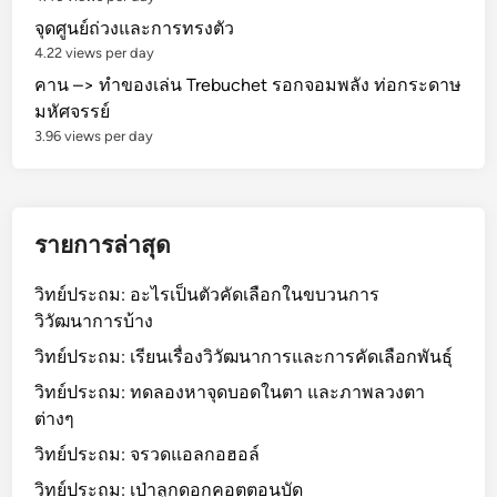
ะ
จุดศูนย์ถ่วงและการทรงตัว
โ
4.22 views per day
ป
คาน –> ทำของเล่น Trebuchet รอกจอมพลัง ท่อกระดาษ
ร
มหัศจรรย์
แ
3.96 views per day
ก
ร
ม
ที่
รายการล่าสุด
เ
กี่
วิทย์ประถม: อะไรเป็นตัวคัดเลือกในขบวนการ
ย
วิวัฒนาการบ้าง
ว
วิทย์ประถม: เรียนเรื่องวิวัฒนาการและการคัดเลือกพันธุ์
ข้
อ
วิทย์ประถม: ทดลองหาจุดบอดในตา และภาพลวงตา
ง
ต่างๆ
วิทย์ประถม: จรวดแอลกอฮอล์
วิทย์ประถม: เป่าลูกดอกคอตตอนบัด