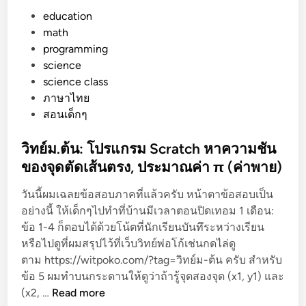
ง
P
education
อั
o
math
น
s
programming
,
t
science
เ
e
science class
ป
d
ภาษาไทย
รี
i
สอนเด็กๆ
ย
n
บ
วิทย์ม.ต้น: โปรแกรม Scratch หาความชัน
เ
ของจุดตัดเส้นตรง, ประมาณค่า π (ค่าพาย)
ที
ย
วันนี้ผมเฉลยข้อสอบภาคที่แล้วครับ หน้าตาข้อสอบเป็น
บ
อย่างนี้ ให้เด็กๆไปทำที่บ้านมีเวลาตอนปิดเทอม 1 เดือน:
ก
ข้อ 1-4 ก็ตอบได้ด้วยโน้ตที่นักเรียนบันทึระหว่างเรียน
า
หรือไปดูที่ผมสรุปไว้ที่เว็บวิทย์พ่อโก้เช่นกดไล่ดู
ร
ตาม https://witpoko.com/?tag=วิทย์ม-ต้น ครับ สำหรับ
ต
ข้อ 5 ผมทำบนกระดานให้ดูว่าถ้ารู้จุดสองจุด (x1, y1) และ
วิ
ก
(x2, …
Read more