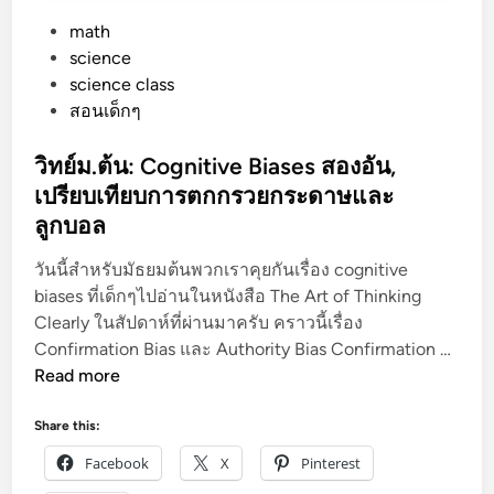
P
math
o
science
s
science class
t
สอนเด็กๆ
e
d
วิทย์ม.ต้น: Cognitive Biases สองอัน,
i
เปรียบเทียบการตกกรวยกระดาษและ
n
ลูกบอล
วันนี้สำหรับมัธยมต้นพวกเราคุยกันเรื่อง cognitive
biases ที่เด็กๆไปอ่านในหนังสือ The Art of Thinking
Clearly ในสัปดาห์ที่ผ่านมาครับ คราวนี้เรื่อง
วิ
Confirmation Bias และ Authority Bias Confirmation …
ท
Read more
ย์
ม
Share this:
.
Facebook
X
Pinterest
ต้