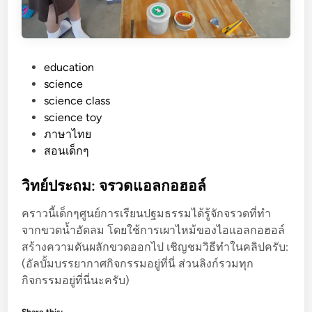
น
ต
า
แ
P
education
ล
o
science
ะ
s
science class
ภ
t
science toy
า
e
ภาษาไทย
พ
d
สอนเด็กๆ
ล
i
ว
n
วิทย์ประถม: จรวดแอลกอฮอล์
ง
คราวนี้เด็กๆศูนย์การเรียนปฐมธรรมได้รู้จักจรวดที่ทำ
ต
จากขวดน้ำอัดลม โดยใช้การเผาไหม้ของไอแอลกอฮอล์
า
สร้างความดันผลักขวดออกไป เชิญชมวิธีทำในคลิปครับ:
ต่
(อัลบั้มบรรยากาศกิจกรรมอยู่ที่นี่ ส่วนลิงก์รวมทุก
า
กิจกรรมอยู่ที่นี่นะครับ)
ง
ๆ