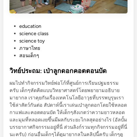
P
education
o
science class
s
science toy
t
ภาษาไทย
e
สอนเด็กๆ
d
i
วิทย์ประถม: เป่าลูกดอกคอตตอนบัด
n
ผมไปทำกิจกรรมวิทย์พ่อโก้ที่ศูนย์การเรียนปฐมธรรม
ครับ เด็กๆหัดคิดแบบวิทยาศาสตร์โดยพยายามอธิบาย
มายากล เราคุยกันเรื่องเทคโนโลยีอาวุธที่บรรพบุรุษเรา
ใช้ล่าสัตว์กันต่อ สัปดาห์นี้เราเล่นเป่าลูกดอกโดยใช้หลอด
กาแฟและคอตตอนบัด ให้เด็กๆสังเกตว่าความยาวหลอด
และมุมที่หลอดเงยขึ้นมีผลกับระยะไกลสุดอย่างไร (อัลบั้ม
บรรยากาศกิจกรรมอยู่ที่นี่ ส่วนลิงก์รวมทุกกิจกรรมอยู่ที่นี่
นะครับ) ก่อนอื่นเด็กๆได้ดูมายากลในคลิปนี้ครับ เด็กๆดู