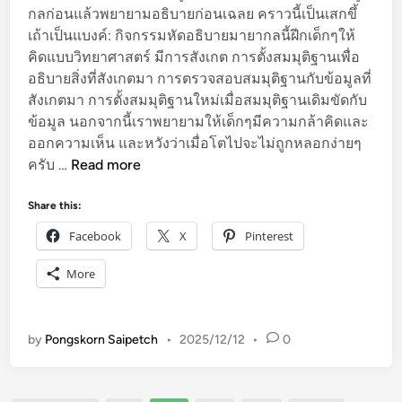
กลก่อนแล้วพยายามอธิบายก่อนเฉลย คราวนี้เป็นเสกขึ้
เถ้าเป็นแบงค์: กิจกรรมหัดอธิบายมายากลนี้ฝีกเด็กๆให้
คิดแบบวิทยาศาสตร์ มีการสังเกต การตั้งสมมุติฐานเพื่อ
อธิบายสิ่งที่สังเกตมา การตรวจสอบสมมุติฐานกับข้อมูลที่
สังเกตมา การตั้งสมมุติฐานใหม่เมื่อสมมุติฐานเดิมขัดกับ
ข้อมูล นอกจากนี้เราพยายามให้เด็กๆมีความกล้าคิดและ
ออกความเห็น และหวังว่าเมื่อโตไปจะไม่ถูกหลอกง่ายๆ
วิ
ครับ …
Read more
ท
ย์
Share this:
ป
Facebook
X
Pinterest
ร
ะ
More
ถ
ม
:
by
Pongskorn Saipetch
•
2025/12/12
•
0
เ
ป่
า