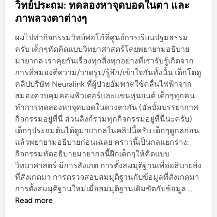
s
วิทย์ประถม: ทดลองหาจุดบอดในตา และ
t
ภาพลวงตาต่างๆ
e
ผมไปทำกิจกรรมวิทย์พ่อโก้ที่ศูนย์การเรียนปฐมธรรม
d
ครับ เด็กๆหัดคิดแบบวิทยาศาสตร์โดยพยายามอธิบาย
i
มายากล เราคุยกันเรื่องทุกสิ่งทุกอย่างที่เรารับรู้เกิดจาก
n
การที่สมองตีความ/วาดรูป/รู้สึก/เข้าใจกันทั้งนั้น เด็กโตดู
คลิปบริษัท Neuralink ที่ผู้ป่วยอัมพาตใช้คลื่นไฟฟ้าจาก
สมองควบคุมคอมพิวเตอร์และแขนหุ่นยนต์ เด็กๆทุกคน
ทำการทดลองหาจุดบอดในดวงตากัน (อัลบั้มบรรยากาศ
กิจกรรมอยู่ที่นี่ ส่วนลิงก์รวมทุกกิจกรรมอยู่ที่นี่นะครับ)
เด็กๆประถมต้นได้ดูมายากลในคลิปนี้ครับ เด็กๆดูกลก่อน
แล้วพยายามอธิบายก่อนเฉลย คราวนี้เป็นกลแยกร่าง:
กิจกรรมหัดอธิบายมายากลนี้ฝีกเด็กๆให้คิดแบบ
วิทยาศาสตร์ มีการสังเกต การตั้งสมมุติฐานเพื่ออธิบายสิ่ง
ที่สังเกตมา การตรวจสอบสมมุติฐานกับข้อมูลที่สังเกตมา
วิ
การตั้งสมมุติฐานใหม่เมื่อสมมุติฐานเดิมขัดกับข้อมูล …
ท
Read more
ย์