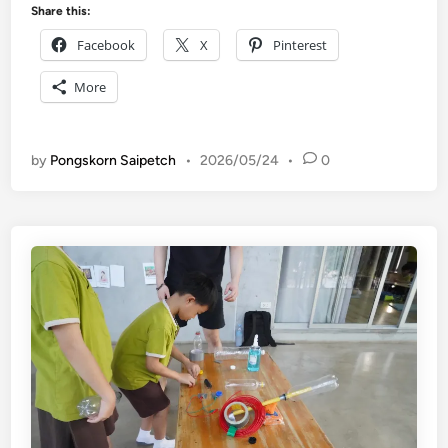
ป
Share this:
ร
Facebook
X
Pinterest
ะ
ถ
More
ม
:
ท
by
Pongskorn Saipetch
•
2026/05/24
•
0
ด
ล
อ
ง
ห
า
จุ
ด
บ
อ
ด
ใ