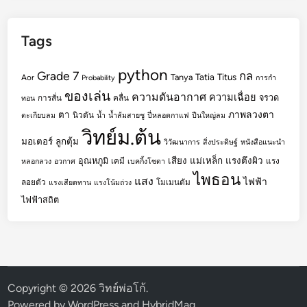
Tags
python
Grade 7
กล
Tatia
Titus
Tanya
Aor
Probability
การกำ
ของเล่น
ความดันอากาศ
ความเฉื่อย
จรวด
การสั่น
คลื่น
ทอน
ตา
ภาพลวงตา
นิวตัน
ตะเกียบลม
น้ำ
น้ำส้มสายชู
ปี่หลอดกาแฟ
ปืนใหญ่ลม
วิทย์ม.ต้น
มอเตอร์
ลูกตุ้ม
วิวัฒนาการ
สิ่งประดิษฐ์
หนังสือแนะนำ
เสียง
แม่เหล็ก
แรงตึงผิว
อุณหภูมิ
เคมี
แรง
หลอกลวง
อวกาศ
เบคกิ้งโซดา
ไพธอน
แสง
ไฟฟ้า
ลอยตัว
โมเมนตัม
แรงเสียดทาน
แรงโน้มถ่วง
ไฟฟ้าสถิต
Copyright © 2026
วิทย์พ่อโก้
.
Powered by
WordPress
and
HybridMag
.