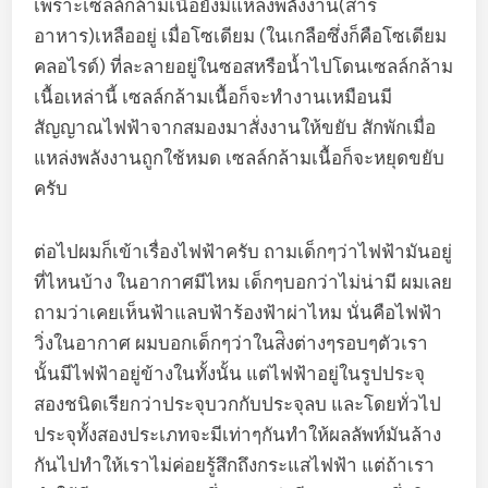
เพราะเซลล์กล้ามเนื้อยังมีแหล่งพลังงาน(สาร
อาหาร)เหลืออยู่ เมื่อโซเดียม (ในเกลือซึ่งก็คือโซเดียม
คลอไรด์) ที่ละลายอยู่ในซอสหรือน้ำไปโดนเซลล์กล้าม
เนื้อเหล่านี้ เซลล์กล้ามเนื้อก็จะทำงานเหมือนมี
สัญญาณไฟฟ้าจากสมองมาสั่งงานให้ขยับ สักพักเมื่อ
แหล่งพลังงานถูกใช้หมด เซลล์กล้ามเนื้อก็จะหยุดขยับ
ครับ
ต่อไปผมก็เข้าเรื่องไฟฟ้าครับ ถามเด็กๆว่าไฟฟ้ามันอยู่
ที่ไหนบ้าง ในอากาศมีไหม เด็กๆบอกว่าไม่น่ามี ผมเลย
ถามว่าเคยเห็นฟ้าแลบฟ้าร้องฟ้าผ่าไหม นั่นคือไฟฟ้า
วิ่งในอากาศ ผมบอกเด็กๆว่าในส่ิงต่างๆรอบๆตัวเรา
นั้นมีไฟฟ้าอยู่ข้างในทั้งนั้น แต่ไฟฟ้าอยู่ในรูปประจุ
สองชนิดเรียกว่าประจุบวกกับประจุลบ และโดยทั่วไป
ประจุทั้งสองประเภทจะมีเท่าๆกันทำให้ผลลัพท์มันล้าง
กันไปทำให้เราไม่ค่อยรู้สึกถึงกระแสไฟฟ้า แต่ถ้าเรา