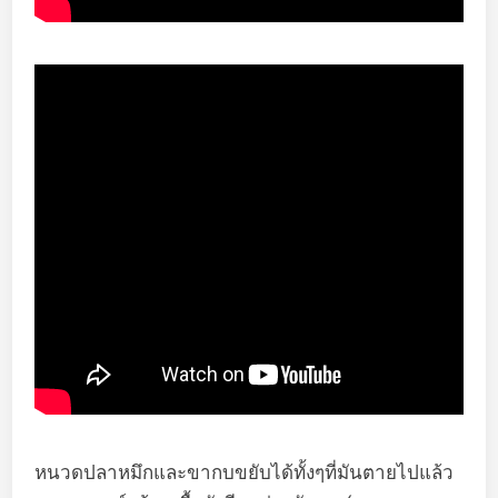
หนวดปลาหมึกและขากบขยับได้ทั้งๆที่มันตายไปแล้ว