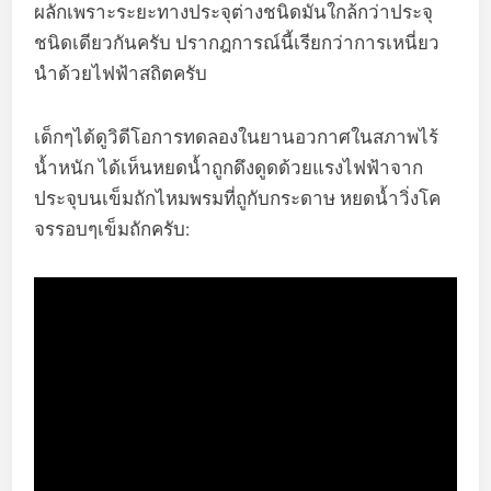
ผลักเพราะระยะทางประจุต่างชนิดมันใกล้กว่าประจุ
ชนิดเดียวกันครับ ปรากฎการณ์นี้เรียกว่าการเหนี่ยว
นำด้วยไฟฟ้าสถิตครับ
เด็กๆได้ดูวิดีโอการทดลองในยานอวกาศในสภาพไร้
น้ำหนัก ได้เห็นหยดน้ำถูกดึงดูดด้วยแรงไฟฟ้าจาก
ประจุบนเข็มถักไหมพรมที่ถูกับกระดาษ หยดน้ำวิ่งโค
จรรอบๆเข็มถักครับ: