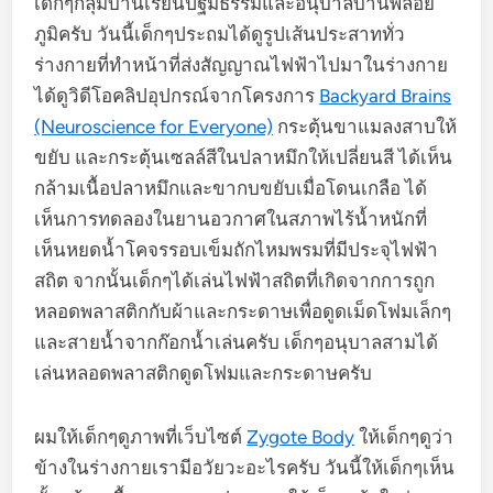
เด็กๆกลุ่มบ้านเรียนปฐมธรรมและอนุบาลบ้านพลอย
ภูมิครับ วันนี้เด็กๆประถมได้ดูรูปเส้นประสาททั่ว
ร่างกายที่ทำหน้าที่ส่งสัญญาณไฟฟ้าไปมาในร่างกาย
ได้ดูวิดีโอคลิปอุปกรณ์จากโครงการ
Backyard Brains
(Neuroscience for Everyone)
กระตุ้นขาแมลงสาบให้
ขยับ และกระตุ้นเซลล์สีในปลาหมึกให้เปลี่ยนสี ได้เห็น
กล้ามเนื้อปลาหมึกและขากบขยับเมื่อโดนเกลือ ได้
เห็นการทดลองในยานอวกาศในสภาพไร้น้ำหนักที่
เห็นหยดน้ำโคจรรอบเข็มถักไหมพรมที่มีประจุไฟฟ้า
สถิต จากนั้นเด็กๆได้เล่นไฟฟ้าสถิตที่เกิดจากการถูก
หลอดพลาสติกกับผ้าและกระดาษเพื่อดูดเม็ดโฟมเล็กๆ
และสายน้ำจากก๊อกน้ำเล่นครับ เด็กๆอนุบาลสามได้
เล่นหลอดพลาสติกดูดโฟมและกระดาษครับ
ผมให้เด็กๆดูภาพที่เว็บไซต์
Zygote Body
ให้เด็กๆดูว่า
ข้างในร่างกายเรามีอวัยวะอะไรครับ วันนี้ให้เด็กๆเห็น