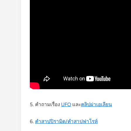
5. คำถามเรื่อง
UFO
และ
คลิปผ่าเอเลียน
6.
คำสาปปิรามิด/คำสาปฟาโรห์