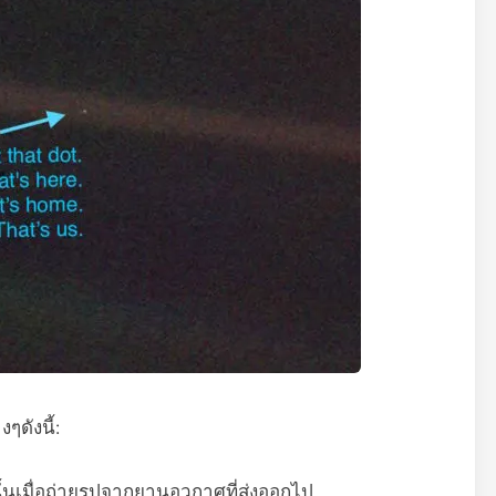
งๆดังนี้:
ั้นเมื่อถ่ายรูปจากยานอวกาศที่ส่งออกไป