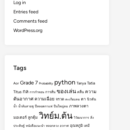
Log in
Entries feed
Comments feed
WordPress.org
Tags
python
Grade 7
Tatia
Tanya
Aor
Probability
ของเล่น
กล
ความ
Titus
การสั่น
คลื่น
การกำทอน
ดันอากาศ
ความเฉื่อย
ตา
จรวด
นิวตัน
ตะเกียบลม
ภาพลวงตา
น้ำ
น้ำส้มสายชู
ปี่หลอดกาแฟ
ปืนใหญ่ลม
วิทย์ม.ต้น
มอเตอร์
ลูกตุ้ม
วิวัฒนาการ
สิ่ง
อุณหภูมิ
เคมี
ประดิษฐ์
หนังสือแนะนำ
หลอกลวง
อวกาศ