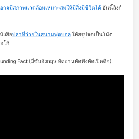
์อาจมีสภาพแวดล้อมเหมาะสมให้มีสิ่งมีชีวิตได้
อันนี้ลิงก์
ังสือ
ปลาที่ว่ายในสนามฟุตบอล
ให้สรุปจดเป็นโนัต
อโก้
ding Fact (มีซับอังกฤษ หัดอ่านหัดฟังหัดเปิดดิก):