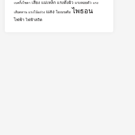
เสียง
แม่เหล็ก
แรงตึงผิว
แรงลอยตัว
เบคกิ้งโซดา
แรง
ไพธอน
แสง
โมเมนตัม
เสียดทาน
แรงโน้มถ่วง
ไฟฟ้า
ไฟฟ้าสถิต