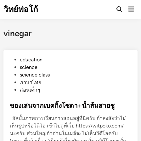
Skip
วิทย์พ่อโก้
Mai
to
Open
Men
Search
content
vinegar
P
education
o
science
s
science class
t
ภาษาไทย
e
สอนเด็กๆ
d
i
ของเล่นจากเบคกิ้งโซดา+น้ำส้มสายชู
n
อัลบั้มภาพการเรียนการสอนอยู่ที่นี่ครับ ถ้าสงสัยว่าไม่
เห็นรูปหรือวิดีโอ เข้าไปดูที่เว็บ https://witpoko.com/
นะครับ ส่วนใหญ่ถ้าอ่านในเมล์จะไม่เห็นวิดีโอครับ
(คราวที่แล้วเรื่อง “เรียนรู้เกี่ยวกับการสั่น ดูวิดีโอการสั่น