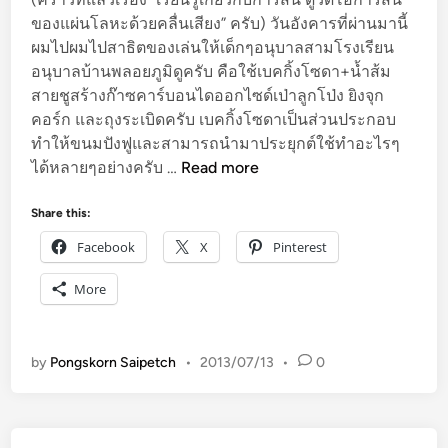
ของแผ่นโลหะด้วยคลื่นเสียง” ครับ) วันอังคารที่ผ่านมานี้
ผมไปผมไปสาธิตของเล่นให้เด็กๆอนุบาลสามโรงเรียน
อนุบาลบ้านพลอยภูมิดูครับ คือใช้เบคกิ้งโซดา+น้ำส้ม
สายชูสร้างก๊าซคาร์บอนไดออกไซด์เป่าลูกโป่ง ยิงจุก
คอร์ก และถุงระเบิดครับ เบคกิ้งโซดาเป็นส่วนประกอบ
ทำให้ขนมปังฟูและสามารถนำมาประยุกต์ใช้ทำอะไรๆ
ข
ได้หลายๆอย่างครับ …
Read more
อ
ง
Share this:
เ
Facebook
X
Pinterest
ล่
น
More
จ
า
ก
by
Pongskorn Saipetch
•
2013/07/13
•
0
เ
บ
ค