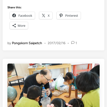
า
ร
Share this:
ข
Facebook
X
Pinterest
ย
า
More
ย
ตั
ว
by
Pongskorn Saipetch
•
2017/02/16
•
1
ข
อ
ง
น้ำ
แ
ข็
ง
ต้
ม
น้ำ
เ