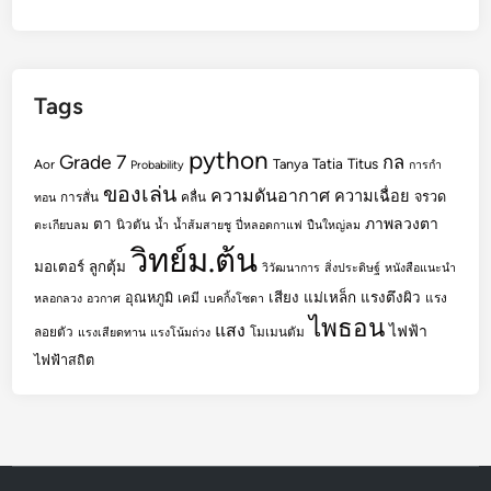
Tags
python
Grade 7
กล
Tatia
Titus
Tanya
Aor
Probability
การกำ
ของเล่น
ความดันอากาศ
ความเฉื่อย
จรวด
การสั่น
คลื่น
ทอน
ตา
ภาพลวงตา
นิวตัน
ตะเกียบลม
น้ำ
น้ำส้มสายชู
ปี่หลอดกาแฟ
ปืนใหญ่ลม
วิทย์ม.ต้น
มอเตอร์
ลูกตุ้ม
วิวัฒนาการ
สิ่งประดิษฐ์
หนังสือแนะนำ
เสียง
แม่เหล็ก
แรงตึงผิว
อุณหภูมิ
เคมี
แรง
หลอกลวง
อวกาศ
เบคกิ้งโซดา
ไพธอน
แสง
ไฟฟ้า
ลอยตัว
โมเมนตัม
แรงเสียดทาน
แรงโน้มถ่วง
ไฟฟ้าสถิต