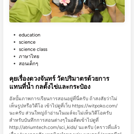
พื่
อ
ดู
ค
ว
P
education
า
o
science
ม
s
science class
จุ
t
ภาษาไทย
ค
e
สอนเด็กๆ
ว
d
า
i
คุยเรื่องดวงจันทร์ วัดปริมาตรด้วยการ
ม
n
แทนที่น้ำ กลตั้งไข่และกระป๋อง
ร้
อ
อัลบั้มภาพการเรียนการสอนอยู่ที่นี่ครับ ถ้าสงสัยว่าไม่
น
เห็นรูปหรือวิดีโอ เข้าไปดูที่เว็บ https://witpoko.com/
ปื
นะครับ ส่วนใหญ่ถ้าอ่านในเมล์จะไม่เห็นวิดีโอครับ
น
สำหรับบันทึกการสอนต่างๆในอดีตเข้าไปดูที่
ใ
http://atriumtech.com/sci_kids/ นะครับ (คราวที่แล้ว