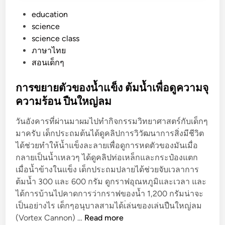
P
education
o
science
s
science class
t
ภาษาไทย
e
สอนเด็กๆ
d
i
การขยายตัวของน้ำแข็ง ต้มน้ำเพื่อดูความจุ
n
ความร้อน ปืนใหญ่ลม
วันอังคารที่ผ่านมาผมไปทำกิจกรรมวิทยาศาสตร์กับเด็กๆ
มาครับ เด็กประถมต้นได้ดูคลิปการวิวัฒนาการสิ่งมีชีวิต
ได้ช่วยทำให้น้ำแข็งละลายเพื่อดูการหดตัวของมันเมื่อ
กลายเป็นน้ำเหลวๆ ได้ดูคลิปท่อเหล็กและกระป๋องแตก
เมื่อน้ำข้างในแข็ง เด็กประถมปลายได้ช่วยจับเวลาการ
ต้มน้ำ 300 และ 600 กรัม ดูกราฟอุณหภูมิและเวลา และ
ได้การบ้านไปคาดการว่ากราฟของน้ำ 1,200 กรัมน่าจะ
เป็นอย่างไร เด็กๆอนุบาลสามได้เ่ล่นของเล่นปืนใหญ่ลม
ก
(Vortex Cannon) …
Read more