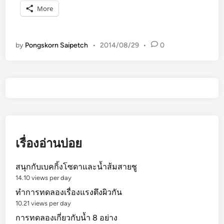
ล
ตั้
More
อ
ง
ง
ไ
เ
ข่
by
Pongskorn Saipetch
•
2014/08/29
•
0
กี่
แ
ย
ล
ว
ะ
กั
ก
บ
ร
น้ำ
ะ
8
ป๋
อ
อ
เรื่องอ่านบ่อย
ย่
ง
า
สนุกกับเบคกิ้งโซดาและน้ำส้มสายชู
ง
14.10 views per day
ทำการทดลองเรื่องแรงตึงผิวกัน
10.21 views per day
การทดลองเกี่ยวกับน้ำ 8 อย่าง