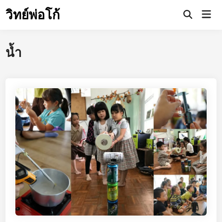
Skip
วิทย์พ่อโก้
Mai
to
Open
Men
Search
content
น้ำ