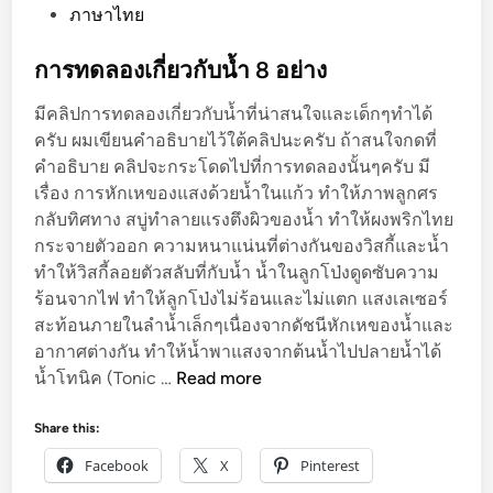
ป
t
ภาษาไทย
ริ
e
ม
d
การทดลองเกี่ยวกับน้ำ 8 อย่าง
า
i
มีคลิปการทดลองเกี่ยวกับน้ำที่น่าสนใจและเด็กๆทำได้
ต
n
ครับ ผมเขียนคำอธิบายไว้ใต้คลิปนะครับ ถ้าสนใจกดที่
ร
คำอธิบาย คลิปจะกระโดดไปที่การทดลองนั้นๆครับ มี
ด้
เรื่อง การหักเหของแสงด้วยน้ำในแก้ว ทำให้ภาพลูกศร
ว
กลับทิศทาง สบู่ทำลายแรงตึงผิวของน้ำ ทำให้ผงพริกไทย
ย
กระจายตัวออก ความหนาแน่นที่ต่างกันของวิสกี้และน้ำ
ก
ทำให้วิสกี้ลอยตัวสลับที่กับน้ำ น้ำในลูกโป่งดูดซับความ
า
ร้อนจากไฟ ทำให้ลูกโป่งไม่ร้อนและไม่แตก แสงเลเซอร์
ร
สะท้อนภายในลำน้ำเล็กๆเนื่องจากดัชนีหักเหของน้ำและ
แ
อากาศต่างกัน ทำให้น้ำพาแสงจากต้นน้ำไปปลายน้ำได้
ท
ก
น้ำโทนิค (Tonic …
Read more
น
า
ที่
ร
Share this:
น้ำ
ท
ก
Facebook
X
Pinterest
ด
ล