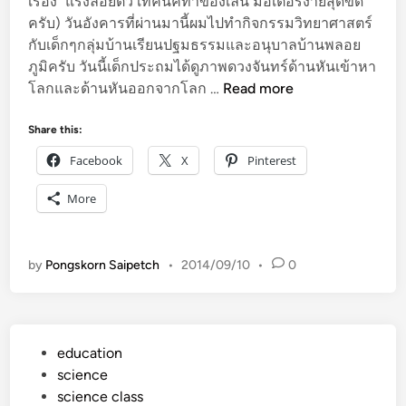
ห
เรื่อง “แรงลอยตัว เทคนิคทำของเล่น มอเตอร์ง่ายสุดขีด”
ญ่
ครับ) วันอังคารที่ผ่านมานี้ผมไปทำกิจกรรมวิทยาศาสตร์
ล
กับเด็กๆกลุ่มบ้านเรียนปฐมธรรมและอนุบาลบ้านพลอย
ม
ภูมิครับ วันนี้เด็กประถมได้ดูภาพดวงจันทร์ด้านหันเข้าหา
คุ
โลกและด้านหันออกจากโลก …
Read more
ย
เ
Share this:
รื่
Facebook
X
Pinterest
อ
ง
More
ด
ว
ง
by
Pongskorn Saipetch
•
2014/09/10
•
0
จั
น
ท
ร์
P
education
วั
o
science
ด
s
science class