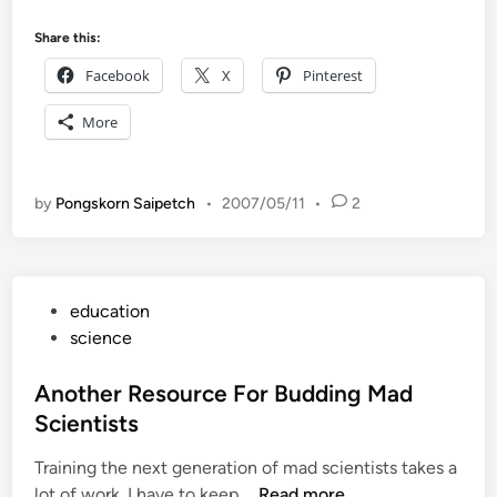
จ
เ
ะ
Share this:
กิ
พ
ด
Facebook
X
Pinterest
ย
จึ
า
ง
More
ย
ไ
า
ม่
ม
น่
by
Pongskorn Saipetch
•
2007/05/11
•
2
เ
า
ข้
จ
า
ะ
ใ
ทำ
P
education
จ
ไ
o
science
ช่
ด้
s
ว
t
Another Resource For Budding Mad
ง
e
Scientists
เ
d
ว
Training the next generation of mad scientists takes a
i
ล
A
lot of work. I have to keep …
Read more
n