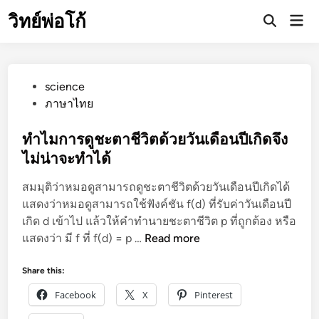
Skip
วิทย์พ่อโก้
Mai
to
Open
Men
Search
content
P
science
o
ภาษาไทย
s
t
ทำไมการดูชะตาชีวิตด้วยวันเดือนปีเกิดจึง
e
ไม่น่าจะทำได้
d
สมมุติว่าหมอดูสามารถดูชะตาชีวิตด้วยวันเดือนปีเกิดได้
i
แสดงว่าหมอดูสามารถใช้ฟังค์ชัน f(d) ที่รับค่าวันเดือนปี
n
เกิด d เข้าไป แล้วให้คำทำนายชะตาชีวิต p ที่ถูกต้อง หรือ
ทำ
แสดงว่า มี f ที่ f(d) = p …
Read more
ไ
ม
Share this:
ก
Facebook
X
Pinterest
า