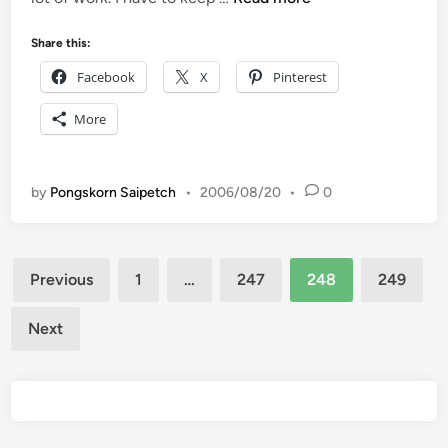
า
n
น
o
Share this:
า
t
Facebook
X
Pinterest
น
h
ๆ
e
More
…
r
R
e
by
Pongskorn Saipetch
•
2006/08/20
•
0
s
o
u
Posts
Previous
1
…
247
248
249
r
pagination
c
Next
e
F
o
r
B