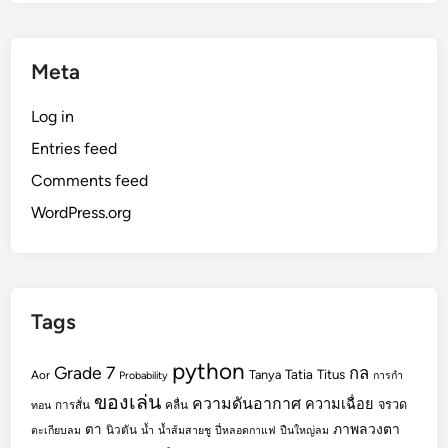
Meta
Log in
Entries feed
Comments feed
WordPress.org
Tags
python
Grade 7
กล
Tatia
Titus
Tanya
Aor
Probability
การกำ
ของเล่น
ความดันอากาศ
ความเฉื่อย
จรวด
การสั่น
คลื่น
ทอน
ตา
ภาพลวงตา
นิวตัน
ตะเกียบลม
น้ำ
น้ำส้มสายชู
ปี่หลอดกาแฟ
ปืนใหญ่ลม