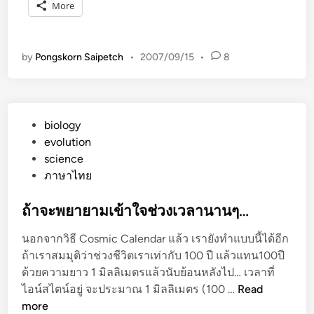
ร
More
ดู
ช
ะ
by
Pongskorn Saipetch
•
2007/09/15
•
8
ต
า
ชี
วิ
P
biology
ต
o
evolution
ด้
s
science
ว
t
ภาษาไทย
ย
e
วั
d
ถ้าจะพยายามเข้าใจช่วงเวลานานๆ…
น
i
นอกจากวิธี Cosmic Calendar แล้ว เรายังทำแบบนี้ได้อีก
เ
n
ถ้าเราสมมุติว่าช่วงชีวิตเราเท่ากับ 100 ปี แล้วแทน100ปี
ดื
ด้วยความยาว 1 มิลลิเมตรแล้วนับย้อนหลังไป… เวลาที่
อ
ถ้
ไอน์สไตน์อยู่ จะประมาณ 1 มิลลิเมตร (100 …
Read
น
า
more
ปี