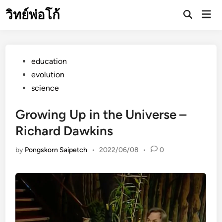
Skip
วิทย์พ่อโก้
Mai
to
Open
Men
Search
content
Posted
education
in
evolution
science
Growing Up in the Universe –
Richard Dawkins
by
Pongskorn Saipetch
•
2022/06/08
•
0