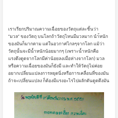
เราเรียกปริมาณความเฉื่อยของวัตถุแต่ละชิ้นว่า
“มวล” ของวัตถุ บนโลกถ้าวัตถุไหนมีมวลมาก นำ้หนัก
ของมันก็มากตาม แต่ในอวกาศไกลๆจากโลก แม้ว่า
วัตถุนั้นจะมีน้ำหนักน้อยมากๆ (เพราะน้ำหนักคือ
แรงดึงดูดจากโลกมีค่าน้อยลงเมื่อห่างจากโลก) มวล
หรือความเฉื่อยของมันก็ยังมี และทำให้วัตถุไม่ค่อย
อยากเปลี่ยนแปลงการหยุดนิ่งหรือการเคลื่อนที่ของมัน
ถ้าจะเปลี่ยนแปลง ก็ต้องมีแรงอะไรไปผลักดันดูดดึงมัน