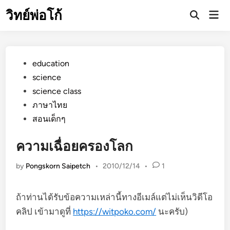
Skip
วิทย์พ่อโก้
Mai
to
Open
Men
Search
content
Posted
education
in
science
science class
ภาษาไทย
สอนเด็กๆ
ความเฉื่อยครองโลก
by
Pongskorn Saipetch
•
2010/12/14
•
1
ถ้าท่านได้รับข้อความเหล่านี้ทางอีเมล์แต่ไม่เห็นวิดีโอ
คลิป เข้ามาดูที่
https://witpoko.com/
นะครับ)