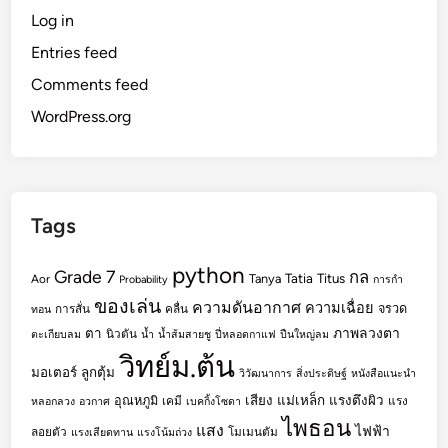
Log in
Entries feed
Comments feed
WordPress.org
Tags
python
Grade 7
กล
Tatia
Titus
Tanya
Aor
Probability
การกำ
ของเล่น
ความดันอากาศ
ความเฉื่อย
จรวด
การสั่น
คลื่น
ทอน
ตา
ภาพลวงตา
นิวตัน
ตะเกียบลม
น้ำ
น้ำส้มสายชู
ปี่หลอดกาแฟ
ปืนใหญ่ลม
วิทย์ม.ต้น
มอเตอร์
ลูกตุ้ม
วิวัฒนาการ
สิ่งประดิษฐ์
หนังสือแนะนำ
เสียง
แม่เหล็ก
แรงตึงผิว
อุณหภูมิ
เคมี
แรง
หลอกลวง
อวกาศ
เบคกิ้งโซดา
ไพธอน
แสง
ไฟฟ้า
ลอยตัว
โมเมนตัม
แรงเสียดทาน
แรงโน้มถ่วง