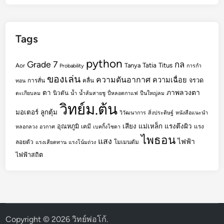
Tags
python
Grade 7
กล
Tatia
Titus
Tanya
Aor
Probability
การกำ
ของเล่น
ความดันอากาศ
ความเฉื่อย
จรวด
การสั่น
คลื่น
ทอน
ตา
ภาพลวงตา
นิวตัน
ตะเกียบลม
น้ำ
น้ำส้มสายชู
ปี่หลอดกาแฟ
ปืนใหญ่ลม
วิทย์ม.ต้น
มอเตอร์
ลูกตุ้ม
วิวัฒนาการ
สิ่งประดิษฐ์
หนังสือแนะนำ
เสียง
แม่เหล็ก
แรงตึงผิว
อุณหภูมิ
เคมี
แรง
หลอกลวง
อวกาศ
เบคกิ้งโซดา
ไพธอน
แสง
ไฟฟ้า
ลอยตัว
โมเมนตัม
แรงเสียดทาน
แรงโน้มถ่วง
ไฟฟ้าสถิต
Copyright © 2026
วิทย์พ่อโก้
.