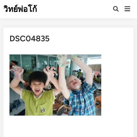
Skip
วิทย์พ่อโก้
Mai
to
Open
Men
Search
content
DSC04835