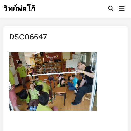
Skip
วิทย์พ่อโก้
Mai
to
Open
Men
Search
content
DSC06647