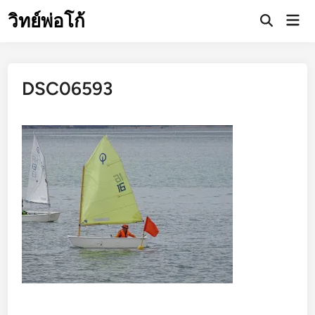
Skip
วิทย์พ่อโก้
Mai
to
Open
Men
Search
content
DSC06593