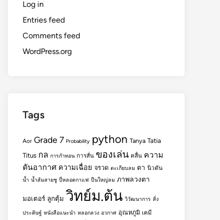
Log in
Entries feed
Comments feed
WordPress.org
Tags
python
Grade 7
Tatia
Tanya
Aor
Probability
ของเล่น
กล
ความ
Titus
การสั่น
คลื่น
การกำทอน
ดันอากาศ
ความเฉื่อย
ตา
จรวด
นิวตัน
ตะเกียบลม
ภาพลวงตา
น้ำ
น้ำส้มสายชู
ปี่หลอดกาแฟ
ปืนใหญ่ลม
วิทย์ม.ต้น
มอเตอร์
ลูกตุ้ม
วิวัฒนาการ
สิ่ง
อุณหภูมิ
เคมี
ประดิษฐ์
หนังสือแนะนำ
หลอกลวง
อวกาศ