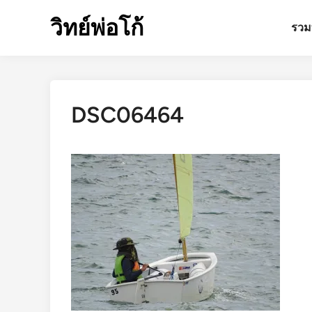
Skip
วิทย์พ่อโก้
to
รวมท
content
DSC06464