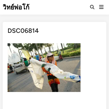
Skip
วิทย์พ่อโก้
Mai
to
Open
Men
Search
content
DSC06814