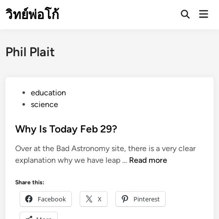
Skip
วิทย์พ่อโก้
Mai
to
Open
Men
Search
content
Phil Plait
P
education
o
science
s
t
Why Is Today Feb 29?
e
Over at the Bad Astronomy site, there is a very clear
d
W
explanation why we have leap …
Read more
i
h
n
y
Share this:
I
Facebook
X
Pinterest
s
T