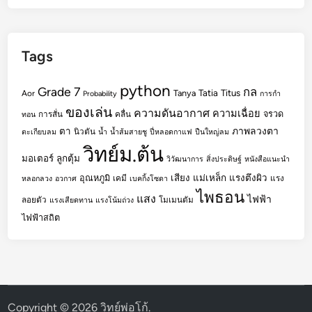
Tags
python
Grade 7
กล
Tatia
Titus
Tanya
Aor
Probability
การกำ
ของเล่น
ความดันอากาศ
ความเฉื่อย
จรวด
การสั่น
คลื่น
ทอน
ตา
ภาพลวงตา
นิวตัน
ตะเกียบลม
น้ำ
น้ำส้มสายชู
ปี่หลอดกาแฟ
ปืนใหญ่ลม
วิทย์ม.ต้น
มอเตอร์
ลูกตุ้ม
วิวัฒนาการ
สิ่งประดิษฐ์
หนังสือแนะนำ
เสียง
แม่เหล็ก
แรงตึงผิว
อุณหภูมิ
เคมี
แรง
หลอกลวง
อวกาศ
เบคกิ้งโซดา
ไพธอน
แสง
ไฟฟ้า
ลอยตัว
โมเมนตัม
แรงเสียดทาน
แรงโน้มถ่วง
ไฟฟ้าสถิต
Copyright © 2026
วิทย์พ่อโก้
.