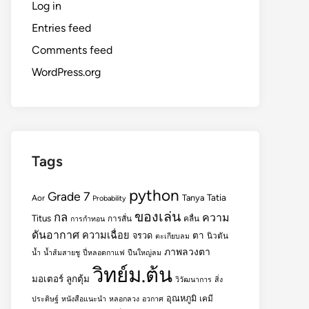
Log in
Entries feed
Comments feed
WordPress.org
Tags
python
Grade 7
Tatia
Tanya
Aor
Probability
ของเล่น
กล
ความ
Titus
การสั่น
คลื่น
การกำทอน
ดันอากาศ
ความเฉื่อย
ตา
จรวด
นิวตัน
ตะเกียบลม
ภาพลวงตา
น้ำ
น้ำส้มสายชู
ปี่หลอดกาแฟ
ปืนใหญ่ลม
วิทย์ม.ต้น
มอเตอร์
ลูกตุ้ม
วิวัฒนาการ
สิ่ง
อุณหภูมิ
เคมี
ประดิษฐ์
หนังสือแนะนำ
หลอกลวง
อวกาศ