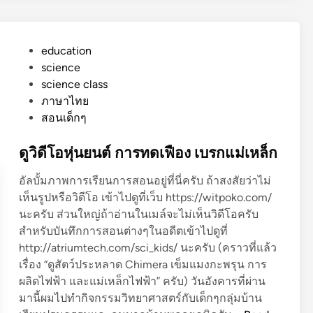
ห้
เ
ย็
P
education
น
o
science
แ
s
science class
ล
t
ภาษาไทย
ะ
e
สอนเด็กๆ
ก
d
ล
i
ดูวิดีโอหุ่นยนต์ การทดเฟือง เบรกแม่เหล็ก
ไ
n
ฟ
อัลบั้มภาพการเรียนการสอนอยู่ที่นี่ครับ ถ้าสงสัยว่าไม่
ฟ้
เห็นรูปหรือวิดีโอ เข้าไปดูที่เว็บ https://witpoko.com/
า
นะครับ ส่วนใหญ่ถ้าอ่านในเมล์จะไม่เห็นวิดีโอครับ
ส
สำหรับบันทึกการสอนต่างๆในอดีตเข้าไปดูที่
ถิ
http://atriumtech.com/sci_kids/ นะครับ (คราวที่แล้ว
ต
เรื่อง “ดูสัตว์ประหลาด Chimera เข็มแมงกะพรุน การ
ผลิดไฟฟ้า และแม่เหล็กไฟฟ้า” ครับ) วันอังคารที่ผ่าน
มานี้ผมไปทำกิจกรรมวิทยาศาสตร์กับเด็กๆกลุ่มบ้าน