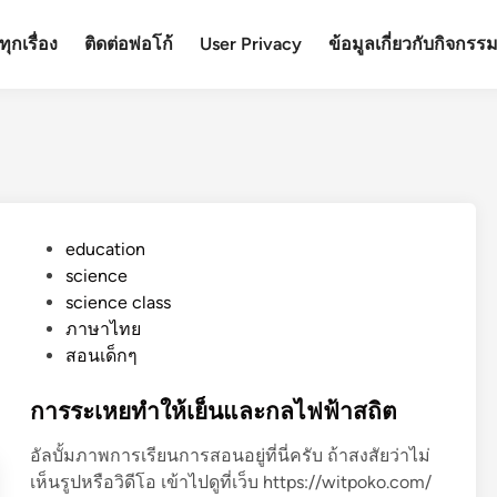
ุกเรื่อง
ติดต่อพ่อโก้
User Privacy
ข้อมูลเกี่ยวกับกิจกรร
P
education
o
science
s
science class
t
ภาษาไทย
e
สอนเด็กๆ
d
i
การระเหยทำให้เย็นและกลไฟฟ้าสถิต
n
อัลบั้มภาพการเรียนการสอนอยู่ที่นี่ครับ ถ้าสงสัยว่าไม่
เห็นรูปหรือวิดีโอ เข้าไปดูที่เว็บ https://witpoko.com/