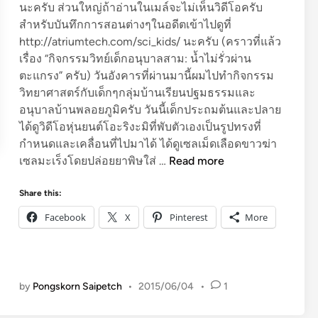
นะครับ ส่วนใหญ่ถ้าอ่านในเมล์จะไม่เห็นวิดีโอครับ
สำหรับบันทึกการสอนต่างๆในอดีตเข้าไปดูที่
http://atriumtech.com/sci_kids/ นะครับ (คราวที่แล้ว
เรื่อง “กิจกรรมวิทย์เด็กอนุบาลสาม: น้ำไม่รั่วผ่าน
ตะแกรง” ครับ) วันอังคารที่ผ่านมานี้ผมไปทำกิจกรรม
วิทยาศาสตร์กับเด็กๆกลุ่มบ้านเรียนปฐมธรรมและ
อนุบาลบ้านพลอยภูมิครับ วันนี้เด็กประถมต้นและปลาย
ได้ดูวิดีโอหุ่นยนต์โอะริงะมิที่พับตัวเองเป็นรูปทรงที่
กำหนดและเคลื่อนที่ไปมาได้ ได้ดูเซลเม็ดเลือดขาวฆ่า
ก
เซลมะเร็งโดยปล่อยยาพิษใส่ …
Read more
า
ร
Share this:
ร
Facebook
X
Pinterest
More
ะ
เ
ห
ย
by
Pongskorn Saipetch
•
2015/06/04
•
1
ทำ
ใ