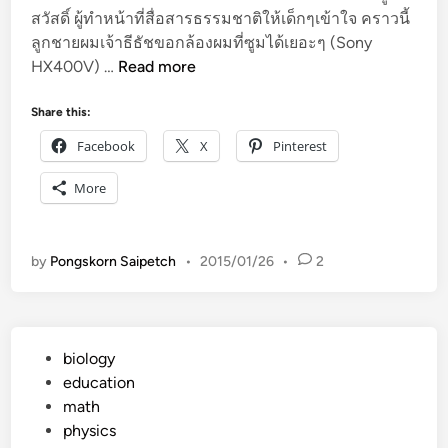
สวัสดิ์ ผู้ทำหน้าที่สื่อสารธรรมชาติให้เด็กๆเข้าใจ คราวนี้
ลูกชายผมเจ้าธีธัชขอกล้องผมที่ซูมได้เยอะๆ (Sony
ภ
HX400V) …
Read more
า
พ
Share this:
ถ่
Facebook
X
Pinterest
า
ย
More
ธ
ร
ร
by
Pongskorn Saipetch
•
2015/01/26
•
2
ม
ช
า
ติ
P
biology
บ
o
education
ริ
s
math
เ
t
physics