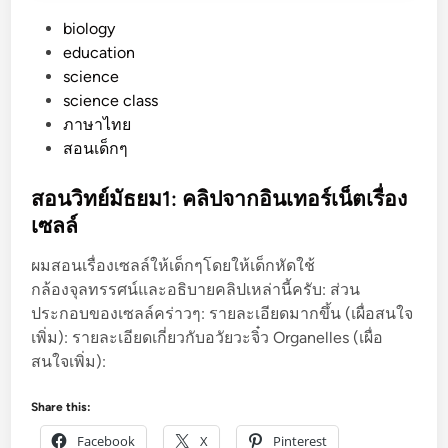
P
biology
o
education
s
science
t
science class
e
ภาษาไทย
d
สอนเด็กๆ
i
n
สอนวิทย์มัธยม1: คลิปจากอินเทอร์เน็ตเรื่อง
เซลล์
ผมสอนเรื่องเซลล์ให้เด็กๆโดยให้เด็กหัดใช้
กล้องจุลทรรศน์และอธิบายคลิปเหล่านี้ครับ: ส่วน
ประกอบของเซลล์คร่าวๆ: รายละเอียดมากขึ้น (เผื่อสนใจ
เพิ่ม): รายละเอียดเกี่ยวกับอวัยวะจิ๋ว Organelles (เผื่อ
สนใจเพิ่ม):
Share this:
Facebook
X
Pinterest