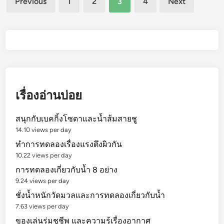
Previous
1
2
3
4
Next
u
ย
pagination
t
ง
G
โ
i
ด
a
ย
n
ธี
t
ธั
M
ช
เรื่องอ่านบ่อย
o
n
สนุกกับเบคกิ้งโซดาและน้ำส้มสายชู
s
14.10 views per day
t
ทำการทดลองเรื่องแรงตึงผิวกัน
e
10.22 views per day
r
การทดลองเกี่ยวกับน้ำ 8 อย่าง
s
9.24 views per day
ชั่งน้ำหนักวัดมวลและการทดลองเกี่ยวกับน้ำ
7.63 views per day
ของเล่นร่มชูชีพ และความรู้เรื่องอากาศ