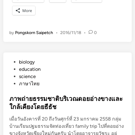
More
by
Pongskorn Saipetch
•
2016/11/18
•
0
P
biology
o
education
s
science
t
ภาษาไทย
e
d
ภาพถ่ายธรรมชาติบริเวณดอยอ่างขางและ
i
ใกล้เคียงโดยธีธัช
n
เมื่อวันอังคารที่ 20 ถึงวันศุกร์ที่ 23 มกราคม 2558 กลุ่ม
บ้านเรียนปฐมธรรมจัดท่องเที่ยว family trip ไปที่ดอยอ่าง
ขางจังหวัดเชียงใหม่กันครับ นำโดยอาจารยวัชระ อยู่