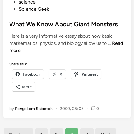
ว
e
science
ณ
d
Science Geek
ด
i
อ
n
What We Know About Giant Monsters
ย
Here is a very informative essay about how basic
อ่
W
mathematics, physics, and biology allow us to …
Read
า
h
more
ง
a
ข
t
Share this:
า
W
ง
Facebook
X
Pinterest
e
แ
K
ล
More
n
ะ
o
ใ
w
ก
by
Pongskorn Saipetch
•
2009/05/03
•
0
A
ล้
b
เ
o
คี
Posts