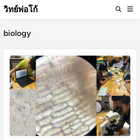
Skip
วิทย์พ่อโก้
Mai
to
Open
Men
Search
content
biology