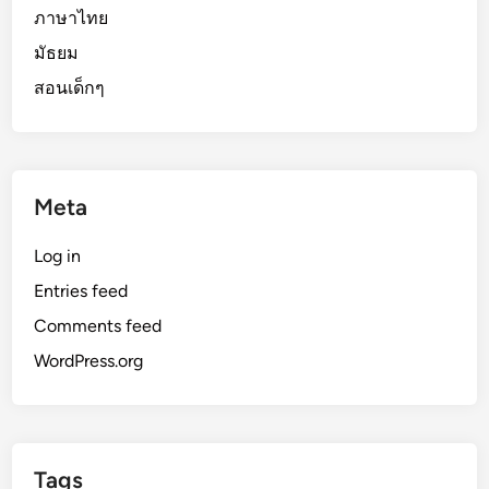
ภาษาไทย
มัธยม
สอนเด็กๆ
Meta
Log in
Entries feed
Comments feed
WordPress.org
Tags