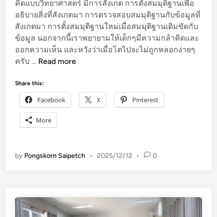
คิดแบบวิทยาศาสตร์ มีการสังเกต การตั้งสมมุติฐานเพื่อ
อธิบายสิ่งที่สังเกตมา การตรวจสอบสมมุติฐานกับข้อมูลที่
สังเกตมา การตั้งสมมุติฐานใหม่เมื่อสมมุติฐานเดิมขัดกับ
ข้อมูล นอกจากนี้เราพยายามให้เด็กๆมีความกล้าคิดและ
ออกความเห็น และหวังว่าเมื่อโตไปจะไม่ถูกหลอกง่ายๆ
วิ
ครับ …
Read more
ท
ย์
Share this:
ป
Facebook
X
Pinterest
ร
ะ
More
ถ
ม
:
by
Pongskorn Saipetch
•
2025/12/12
•
0
เ
ป่
า
ลู
ก