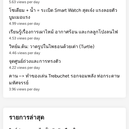
5.63 views per day
โซเดียม + น้ำ = ระเบิด Smart Watch สุดเจ๋ง แรงลอยตัว
บูมเมอแรง
4.99 views per day
เรียนรู้เรื่องการเผาไหม้ อากาศร้อน และกลลูกโป่งลนไฟ
4.53 views per day
วิทย์ม.ต้น: วาดรูปในไพธอนด้วยเต่า (Turtle)
4.46 views per day
จุดศูนย์ถ่วงและการทรงตัว
4.22 views per day
คาน –> ทำของเล่น Trebuchet รอกจอมพลัง ท่อกระดาษ
มหัศจรรย์
3.96 views per day
รายการล่าสุด