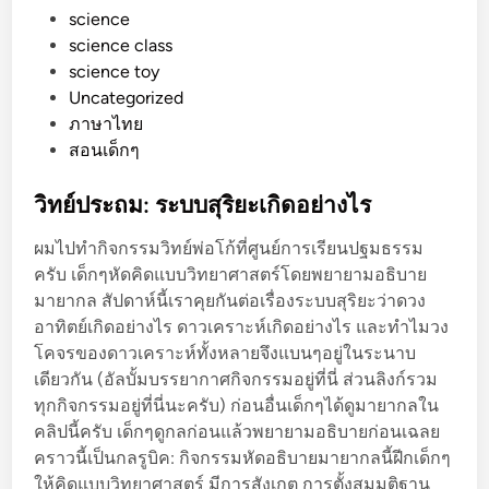
ล่
o
science
น
s
science class
ลู
t
science toy
ก
e
Uncategorized
ด
d
ภาษาไทย
อ
i
สอนเด็กๆ
ก
n
ห
วิทย์ประถม: ระบบสุริยะเกิดอย่างไร
ล
ผมไปทำกิจกรรมวิทย์พ่อโก้ที่ศูนย์การเรียนปฐมธรรม
อ
ครับ เด็กๆหัดคิดแบบวิทยาศาสตร์โดยพยายามอธิบาย
ด
มายากล สัปดาห์นี้เราคุยกันต่อเรื่องระบบสุริยะว่าดวง
ก
อาทิตย์เกิดอย่างไร ดาวเคราะห์เกิดอย่างไร และทำไมวง
า
โคจรของดาวเคราะห์ทั้งหลายจึงแบนๆอยู่ในระนาบ
แ
เดียวกัน (อัลบั้มบรรยากาศกิจกรรมอยู่ที่นี่ ส่วนลิงก์รวม
ฟ
ทุกกิจกรรมอยู่ที่นี่นะครับ) ก่อนอื่นเด็กๆได้ดูมายากลใน
คลิปนี้ครับ เด็กๆดูกลก่อนแล้วพยายามอธิบายก่อนเฉลย
คราวนี้เป็นกลรูบิค: กิจกรรมหัดอธิบายมายากลนี้ฝีกเด็กๆ
ให้คิดแบบวิทยาศาสตร์ มีการสังเกต การตั้งสมมุติฐาน