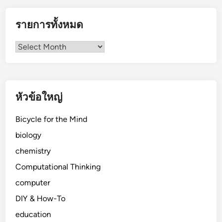
รายการทั้งหมด
รายการ
ทั้งหมด
หัวข้อใหญ่
Bicycle for the Mind
biology
chemistry
Computational Thinking
computer
DIY & How-To
education