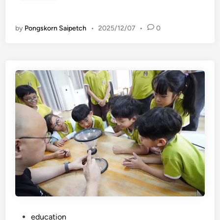
ถ
ม
:
by
Pongskorn Saipetch
•
2025/12/07
•
0
อ
า
วุ
ธ
โ
บ
ร
า
ณ
แ
ล
ะ
ข
อ
ง
เ
P
education