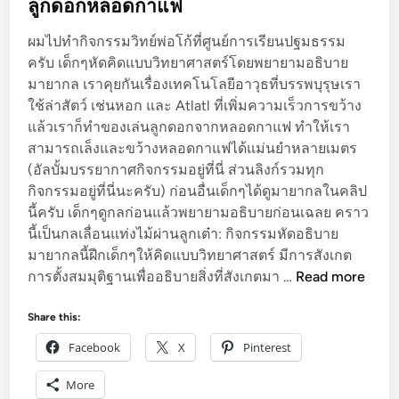
ลูกดอกหลอดกาแฟ
ผมไปทำกิจกรรมวิทย์พ่อโก้ที่ศูนย์การเรียนปฐมธรรม
ครับ เด็กๆหัดคิดแบบวิทยาศาสตร์โดยพยายามอธิบาย
มายากล เราคุยกันเรื่องเทคโนโลยีอาวุธที่บรรพบุรุษเรา
ใช้ล่าสัตว์ เช่นหอก และ Atlatl ที่เพิ่มความเร็วการขว้าง
แล้วเราก็ทำของเล่นลูกดอกจากหลอดกาแฟ ทำให้เรา
สามารถเล็งและขว้างหลอดกาแฟได้แม่นยำหลายเมตร
(อัลบั้มบรรยากาศกิจกรรมอยู่ที่นี่ ส่วนลิงก์รวมทุก
กิจกรรมอยู่ที่นี่นะครับ) ก่อนอื่นเด็กๆได้ดูมายากลในคลิป
นี้ครับ เด็กๆดูกลก่อนแล้วพยายามอธิบายก่อนเฉลย คราว
นี้เป็นกลเลื่อนแท่งไม้ผ่านลูกเต๋า: กิจกรรมหัดอธิบาย
มายากลนี้ฝีกเด็กๆให้คิดแบบวิทยาศาสตร์ มีการสังเกต
วิ
การตั้งสมมุติฐานเพื่ออธิบายสิ่งที่สังเกตมา …
Read more
ท
ย์
Share this:
ป
Facebook
X
Pinterest
ร
ะ
More